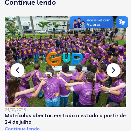
Continue lendo
24/07/2026
08
Matrículas abertas em todo o estado a partir de
C
24 de julho
e
Continue lendo
C