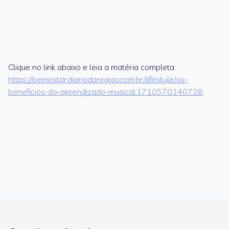
Clique no link abaixo e leia a matéria completa:
https://bemestar.diariodaregiao.com.br/lifestyle/os-
beneficios-do-aprendizado-musical.1710570140728